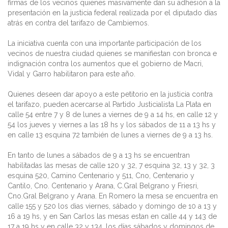
firmas de los vecinos quienes masivamente dan su adhesión a la
presentación en la justicia federal realizada por el diputado días
atrás en contra del tarifazo de Cambiemos.
La iniciativa cuenta con una importante participación de los
vecinos de nuestra ciudad quienes se manifiestan con bronca e
indignación contra los aumentos que el gobierno de Macri,
Vidal y Garro habilitaron para este año.
Quienes deseen dar apoyo a este petitorio en la justicia contra
el tarifazo, pueden acercarse al Partido Justicialista La Plata en
calle 54 entre 7 y 8 de lunes a viernes de 9 a 14 hs, en calle 12 y
54 los jueves y viernes a las 18 hs y los sábados de 11 a 13 hs y
en calle 13 esquina 72 también de lunes a viernes de 9 a 13 hs.
En tanto de lunes a sábados de 9 a 13 hs se encuentran
habilitadas las mesas de calle 120 y 32, 7 esquina 32, 13 y 32, 3
esquina 520, Camino Centenario y 511, Cno, Centenario y
Cantilo, Cno. Centenario y Arana, C.Gral Belgrano y Friesri,
Cno.Gral Belgrano y Arana. En Romero la mesa se encuentra en
calle 155 y 520 los dias viernes, sábado y domingo de 10 a 13 y
16 a 19 hs, y en San Carlos las mesas estan en calle 44 y 143 de
17 a 19 hs y en calle 32 y 134, los días sábados y domingos de