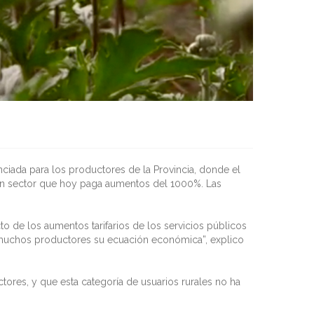
enciada para los productores de la Provincia, donde el
a un sector que hoy paga aumentos del 1000%. Las
to de los aumentos tarifarios de los servicios públicos
 muchos productores su ecuación económica”, explico
tores, y que esta categoría de usuarios rurales no ha