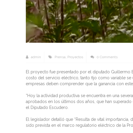
admin
Prensa
,
Proyectos
0 Comments
El proyecto fue presentado por el diputado Guillermo Esc
costo del servicio eléctrico, tanto fijo como variable
empresas deben comprender que la ganancia con este sec
“Hoy la actividad productiva se encuentra en una severa 
aprobados en los últimos dos años, que han superado 
el Diputado Escudero.
El legislador detalló que “Resulta de vital importancia
sido prevista en el marco regulatorio eléctrico de la Pr