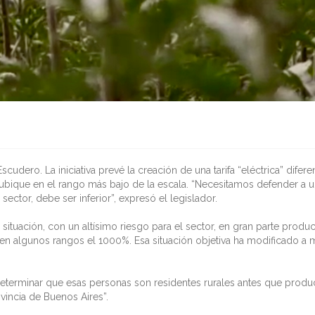
udero. La iniciativa prevé la creación de una tarifa “eléctrica” difer
 se ubique en el rango más bajo de la escala. “Necesitamos defender 
tor, debe ser inferior”, expresó el legislador.
situación, con un altísimo riesgo para el sector, en gran parte produc
en algunos rangos el 1000%. Esa situación objetiva ha modificado a
, determinar que esas personas son residentes rurales antes que produc
ovincia de Buenos Aires”.